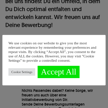
Bei uns findest Du ein Umfeld, in dem
Du Dich optimal entfalten und
entwickeln kannst. Wir freuen uns auf
Deine Bewerbung!
We use cookies on our website to give you the most
Aktuell Suchen wir
relevant experience by remembering your preferences and
repeat visits. By clicking “Accept All”, you consent to the
use of ALL the cookies. However, you may visit "Cookie
Settings" to provide a controlled consent.
Accept All
–>
Alle Jobs
Cookie Settings
Nichts Passendes dabei? Keine Sorge, wir
freuen uns auch über eine
Initiativbewerbung von Dir.
Sende Deine Bewerbungsunterlagen